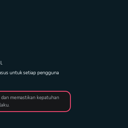
l.
husus untuk setiap pengguna
da dan memastikan kepatuhan
laku.