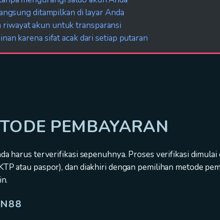
langsung ditampilkan di layar Anda
 riwayat akun untuk transparansi
nan karena sifat acak dari setiap putaran
ETODE PEMBAYARAN
 harus terverifikasi sepenuhnya. Proses verifikasi dimulai 
P atau paspor), dan diakhiri dengan pemilihan metode pemb
in.
IN88