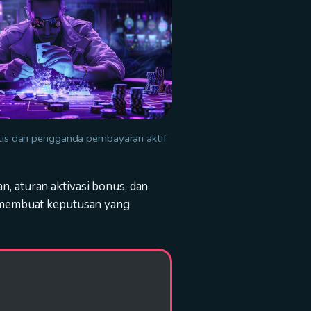
atis dan pengganda pembayaran aktif
, aturan aktivasi bonus, dan
t membuat keputusan yang