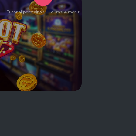
Tutorial permainan — durasi 4 menit