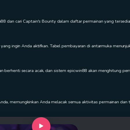
in88 dan cari Captain's Bounty dalam daftar permainan yang tersedia
n yang ingin Anda aktifkan. Tabel pembayaran di antarmuka menunjukk
an berhenti secara acak, dan sistem epicwin88 akan menghitung pe
Anda, memungkinkan Anda melacak semua aktivitas permainan dan tr