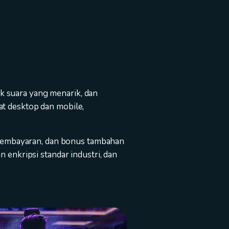
ek suara yang menarik, dan
t desktop dan mobile,
 pembayaran, dan bonus tambahan
enkripsi standar industri, dan