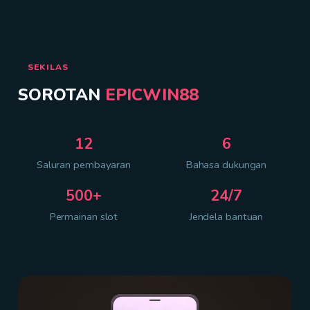
SEKILAS
SOROTAN
EPICWIN88
12
6
Saluran pembayaran
Bahasa dukungan
500+
24/7
Permainan slot
Jendela bantuan