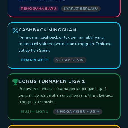
PENGGUNA BARU
SYARAT BERLAKU
CASHBACK MINGGUAN
Penawaran cashback untuk pemain aktif yang
memenuhi volume permainan mingguan. Dihitung
setiap hari Senin.
PEMAIN AKTIF
SETIAP SENIN
BONUS TURNAMEN LIGA 1
Penawaran khusus selama pertandingan Liga 1
dengan bonus taruhan untuk pasar pilihan. Berlaku
hingga akhir musim.
MUSIM LIGA 1
HINGGA AKHIR MUSIM