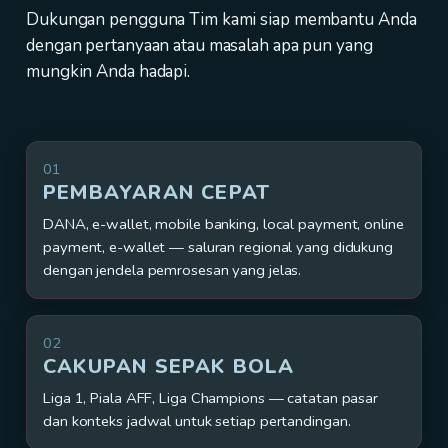
Dukungan pengguna Tim kami siap membantu Anda
dengan pertanyaan atau masalah apa pun yang
mungkin Anda hadapi.
01
PEMBAYARAN CEPAT
DANA, e-wallet, mobile banking, local payment, online
payment, e-wallet — saluran regional yang didukung
dengan jendela pemrosesan yang jelas.
02
CAKUPAN SEPAK BOLA
Liga 1, Piala AFF, Liga Champions — catatan pasar
dan konteks jadwal untuk setiap pertandingan.