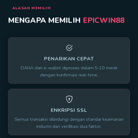
ALASAN MEMILIH
MENGAPA MEMILIH
EPICWIN88
PENARIKAN CEPAT
DANA dan e-wallet diproses dalam 5-10 menit
dengan konfirmasi real-time.
ENKRIPSI SSL
Semua transaksi dilindungi dengan standar keamanan
industri dan verifikasi dua faktor.