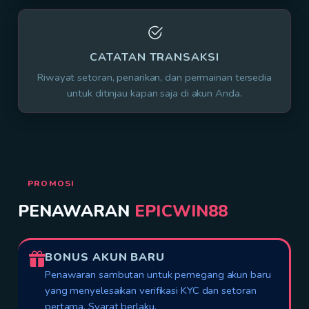
CATATAN TRANSAKSI
Riwayat setoran, penarikan, dan permainan tersedia
untuk ditinjau kapan saja di akun Anda.
PROMOSI
PENAWARAN
EPICWIN88
BONUS AKUN BARU
Penawaran sambutan untuk pemegang akun baru
yang menyelesaikan verifikasi KYC dan setoran
pertama. Syarat berlaku.