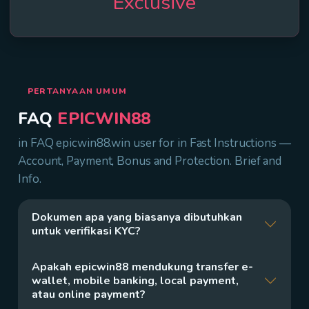
Exclusive
PERTANYAAN UMUM
FAQ
EPICWIN88
in FAQ epicwin88.win user for in Fast Instructions —
Account, Payment, Bonus and Protection. Brief and
Info.
Dokumen apa yang biasanya dibutuhkan
untuk verifikasi KYC?
Apakah epicwin88 mendukung transfer e-
wallet, mobile banking, local payment,
atau online payment?