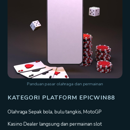
Panduan pasar olahraga dan permainan
KATEGORI PLATFORM EPICWIN88
Olahraga Sepak bola, bulu tangkis, MotoGP
Kasino Dealer langsung dan permainan slot