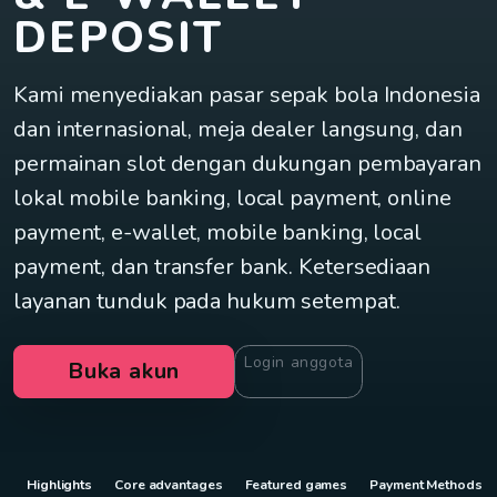
DEPOSIT
Kami menyediakan pasar sepak bola Indonesia
dan internasional, meja dealer langsung, dan
permainan slot dengan dukungan pembayaran
lokal mobile banking, local payment, online
payment, e-wallet, mobile banking, local
payment, dan transfer bank. Ketersediaan
layanan tunduk pada hukum setempat.
Login anggota
Buka akun
Highlights
Core advantages
Featured games
Payment Methods