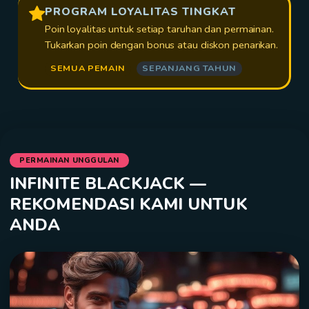
PROGRAM LOYALITAS TINGKAT
Poin loyalitas untuk setiap taruhan dan permainan.
Tukarkan poin dengan bonus atau diskon penarikan.
SEMUA PEMAIN
SEPANJANG TAHUN
PERMAINAN UNGGULAN
INFINITE BLACKJACK —
REKOMENDASI KAMI UNTUK
ANDA