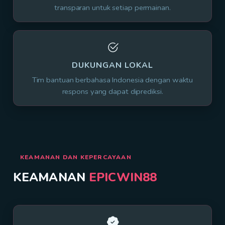
transparan untuk setiap permainan.
DUKUNGAN LOKAL
Tim bantuan berbahasa Indonesia dengan waktu
respons yang dapat diprediksi.
KEAMANAN DAN KEPERCAYAAN
KEAMANAN
EPICWIN88