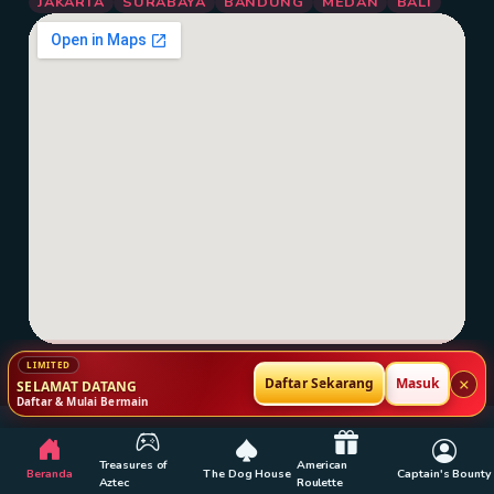
JAKARTA
SURABAYA
BANDUNG
MEDAN
BALI
×
Daftar Sekarang
Masuk
SELAMAT DATANG
Daftar & Mulai Bermain
NAVIGASI
EPICWIN88
Treasures of
American
Tentang kami
epicwin88 adalah layanan hiburan
Beranda
The Dog House
Captain's Bounty
Aztec
Roulette